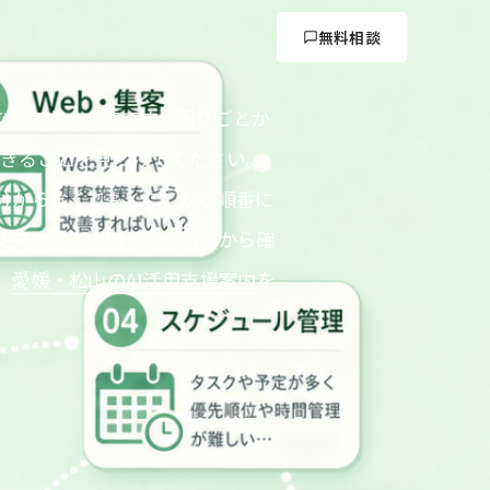
無料相談
なくても大丈夫です。困りごとか
にできることを見つけてください。
分からなくても、ここから順番に
丈夫です。地域・対応範囲から確
、
愛媛・松山のAI活用支援案内
を
。