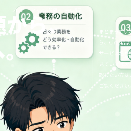
ナー
ブログ
よくある質問
会社概要
題から、
まとまってい
へ。
ら、Ciras
サービス名が
見ていけば大
認したい方は
ご覧ください