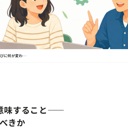
SCROLL
ル選びに何が変わ…
意味すること――
べきか