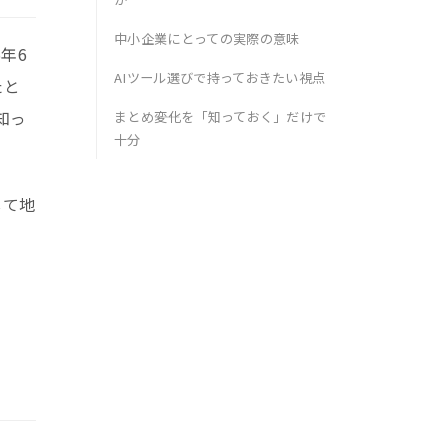
中小企業にとっての実際の意味
年6
AIツール選びで持っておきたい視点
たと
知っ
まとめ――変化を「知っておく」だけで
十分
して地