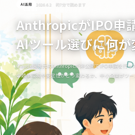
2026.6.2
約7分で読めます
AI活用
Ciras
課題から探す
AIセミ
サービス
シラス株式会社
AnthropicがIPO申
AIツール選びに何が
Claude開発元のAnthropicが非公開でIPO申請
の競争環境や安定性がどう変わるか、中小企業がツー