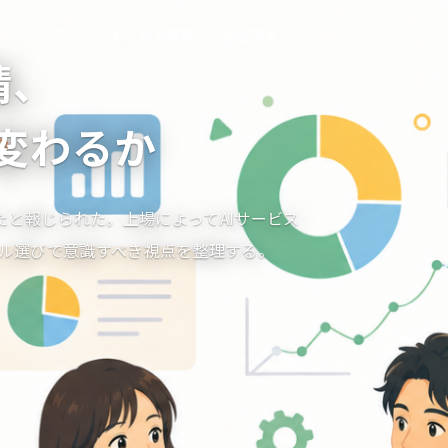
ナー
ブログ
よくある質問
会社概要
請、
変わるか
を行ったと報じられた。上場によってAIサービス
ル選びで意識すべき視点を整理する。