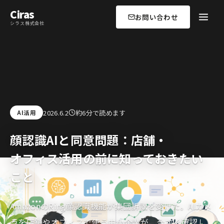
Ciras
お問い合わせ
シラス株式会社
2026.6.2
約6分で読めます
AI活用
顔認識AIと同意問題：店舗・
オフィス活用の前に知っておきたい
こと
AmazonのRing顔認識機能が集団訴訟を受けた。AIカメ
ラを店舗やオフィスで使う中小企業が、今すぐ確認し