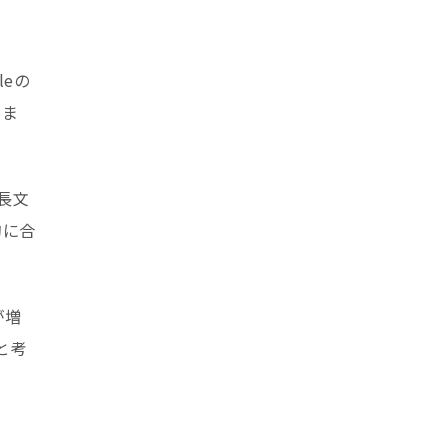
leの
りま
長文
的に合
が増
と考