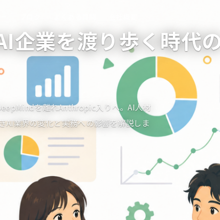
ナー
ブログ
よくある質問
会社概要
AI企業を渡り歩く時代
pMindを離れAnthropic入りへ。AI人材
きAI業界の変化と実務への影響を解説しま