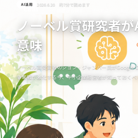
2026.6.20
約7分で読めます
AI活用
Ciras
課題から探す
AIセミ
サービス
シラス株式会社
ノーベル賞研究者が
意味
ノーベル賞受賞者のジョン・ジャンパー氏がGoogle Dee
争奪戦が激化する今、中小企業経営者が知っておくべ
す。