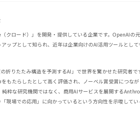
味
aude（クロード）」を開発・提供している企業です。OpenAIの
トアップとして知られ、近年は企業向けのAI活用ツールとして
パク質の折りたたみ構造を予測するAI」で世界を驚かせた研究者で
命をもたらしたとして高く評価され、ノーベル賞受賞につなが
粋な研究機関ではなく、商用AIサービスを展開するAnthrop
り「現場での応用」に向かっているという方向性を示唆してい