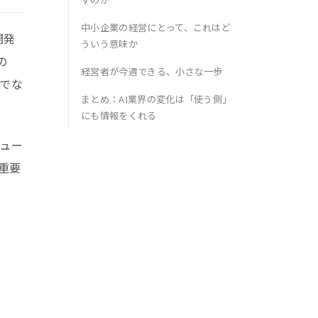
中小企業の経営にとって、これはど
開発
ういう意味か
の
経営者が今週できる、小さな一歩
けでな
まとめ：AI業界の変化は「使う側」
にも情報をくれる
ュー
重要