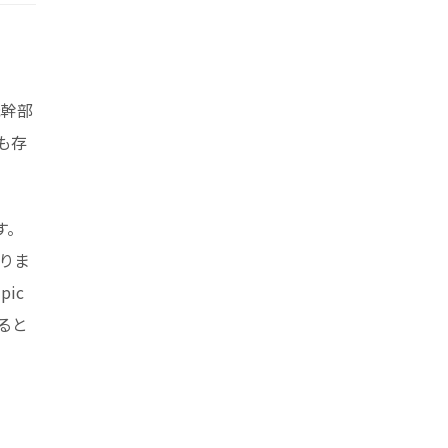
元幹部
も存
す。
りま
ic
ると