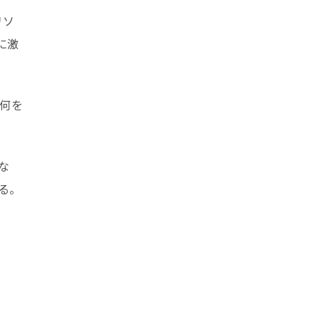
リソ
に激
何を
な
る。