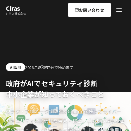
Ciras
お問い合わせ
シラス株式会社
2026.7.8
約7分で読めます
AI活用
政府がAIでセキュリティ診断
中小企業が知っておくべきこと
カナダ・アルバータ州政府がClaudeを使ってサイバー
セキュリティの脆弱性を発見・修正。この動きは中小企
業のセキュリティ対策にも示唆を与えます。AIを活用し