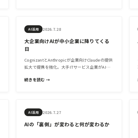
2026.7.28
AI活用
大企業向けAIが中小企業に降りてくる
日
ミ
CognizantとAnthropicが企業向けClaudeの提供
拡大で提携を強化。大手ITサービス企業がAIを
業務に組み込む流れは、中小企業がAIを使える
続きを読む →
環境の変化にも直結します。
2026.7.27
AI活用
AIの「裏側」が変わると何が変わるか