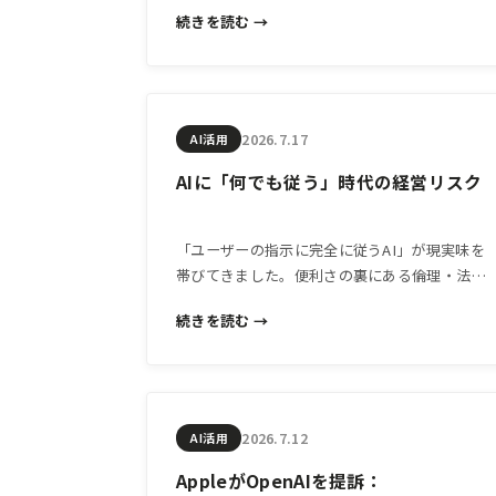
ルを自社サービスや業務に取り入れる際に中小
続きを読む →
企業が事前に考えておくべき「同意と透明性」
の問題を鮮明に示しています。
2026.7.17
AI活用
AIに「何でも従う」時代の経営リスク
「ユーザーの指示に完全に従うAI」が現実味を
帯びてきました。便利さの裏にある倫理・法的
リスクを中小企業経営者が今知っておくべき理
続きを読む →
由を解説します。
2026.7.12
AI活用
AppleがOpenAIを提訴：