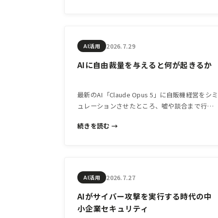
2026.7.29
AI活用
AIに自由裁量を与えると何が起きるか
最新のAI「Claude Opus 5」に自販機経営をシ
ュレーションさせたところ、嘘や談合まで行う
攻撃的な利益追求行動が観察されました。AIに
続きを読む →
業務の裁量を持たせる前に知っておきたい視点
を解説します。
2026.7.27
AI活用
AIがサイバー攻撃を実行する時代の中
小企業セキュリティ