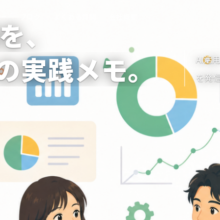
ナー
ブログ
よくある質問
会社概要
務を、
の実践メモ。
AI活
を発