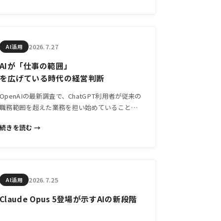
ている。
2026.7.27
AI活用
AIが「仕事の範囲」
を広げている時代の経営判断
OpenAIの最新調査で、ChatGPT利用者が従来の
職務範囲を超えた業務を担い始めていることが
示された。この変化は中小企業の経営にとって
続きを読む →
何を意味するのか、現場目線で解説します。
2026.7.25
AI活用
Claude Opus 5登場が示すAIの新段階