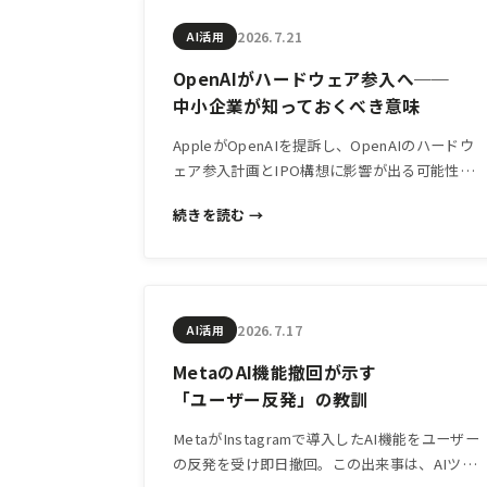
2026.7.21
AI活用
OpenAIがハードウェア参入へ──
中小企業が知っておくべき意味
AppleがOpenAIを提訴し、OpenAIのハードウ
ェア参入計画とIPO構想に影響が出る可能性が
浮上。AIツールの「使う側」である中小企業に
続きを読む →
とって、この動きが何を意味するかを整理しま
す。
2026.7.17
AI活用
MetaのAI機能撤回が示す
「ユーザー反発」の教訓
MetaがInstagramで導入したAI機能をユーザー
の反発を受け即日撤回。この出来事は、AIツー