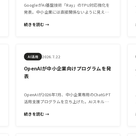
GoogleがAI基盤技術「Ray」のTPU対応強化を
発表。中小企業には直接関係ないように見える
が、AIサービスの応答速度・コスト・安定性に
続きを読む →
影響する話であり、経営者が知っておく価値が
ある。
2026.7.22
AI活用
OpenAIが中小企業向けプログラムを発
表
OpenAIが2026年7月、中小企業専用のChatGPT
活用支援プログラムを立ち上げた。AIスキル習
得から業務自動化まで支援する内容で、日本の
続きを読む →
中小企業経営者にとっても見逃せない動きだ。