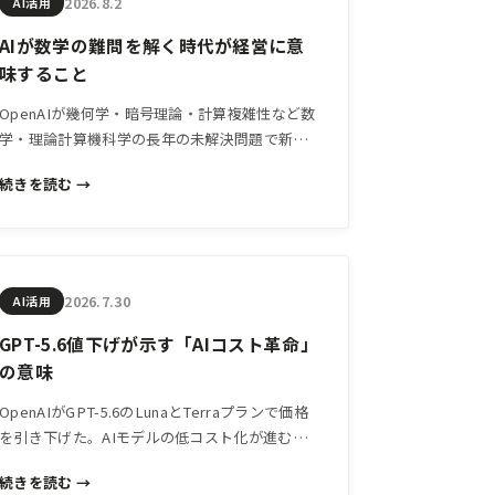
2026.8.2
AI活用
AIが数学の難問を解く時代が経営に意
味すること
OpenAIが幾何学・暗号理論・計算複雑性など数
学・理論計算機科学の長年の未解決問題で新成
果を発表。この動きが示す「AIの知的限界の拡
続きを読む →
張」は、中小企業の経営判断にも無関係ではあ
りません。
2026.7.30
AI活用
GPT-5.6値下げが示す「AIコスト革命」
の意味
OpenAIがGPT-5.6のLunaとTerraプランで価格
を引き下げた。AIモデルの低コスト化が進む
今、中小企業がAI活用を「試す段階」から「業
続きを読む →
務に組み込む段階」へ移行するタイミングが来