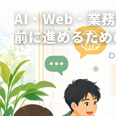
BLOG — CIRAS INC.
Ciras
課題から探す
AIセミ
サービス
AI・Web・業
シラス株式会社
前に進めるため