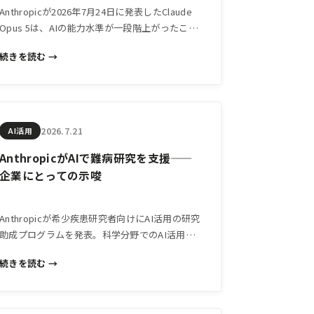
Anthropicが2026年7月24日に発表したClaude
Opus 5は、AIの能力水準が一段階上がったこと
を示す。中小企業経営者が今知っておくべき変
続きを読む →
化の意味と、現実的な活用の考え方を解説す
る。
2026.7.21
AI活用
AnthropicがAIで難病研究を支援——
企業にとっての示唆
Anthropicが希少疾患研究者向けにAI活用の研究
助成プログラムを発表。科学分野でのAI活用が
進む中、中小企業がこの動きから読み取るべき
続きを読む →
「専門知識×AI」の可能性を解説します。