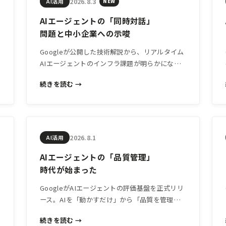
2026.8.3
AI活用
NEW
AIエージェントの「同時対話」
問題と中小企業への示唆
Googleが公開した技術解説から、リアルタイム
AIエージェントのインフラ課題が明らかになり
ました。AIチャットボットや自動応答を自社で
続きを読む →
導入・検討する中小企業経営者が知っておくべ
き「裏側の仕組み」と、選定・運用の判断軸を
解説します。
2026.8.1
AI活用
AIエージェントの「品質管理」
時代が始まった
GoogleがAIエージェントの評価基盤を正式リリ
ース。AIを「動かすだけ」から「品質を管理し
ながら使う」段階に移行する動きは、中小企業
続きを読む →
のAI活用にも重要な示唆を与えます。