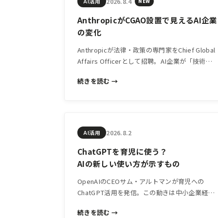
2026.8.4
AI活用
NEW
AnthropicがCGAO設置で見えるAI企業
の変化
Anthropicが法律・政策の専門家をChief Global
Affairs Officerとして招聘。AI企業が「技術開
発」から「社会との関係構築」へ軸足を移す動
続きを読む →
きは、中小企業のAI活用判断にも影響します。
2026.8.2
AI活用
ChatGPTを育児に使う？
AIの新しい使い方が示すもの
OpenAIのCEOサム・アルトマンが育児への
ChatGPT活用を発信。この動きは中小企業経営
者にとって「AIの使い方の幅」を再考するヒン
続きを読む →
トになります。