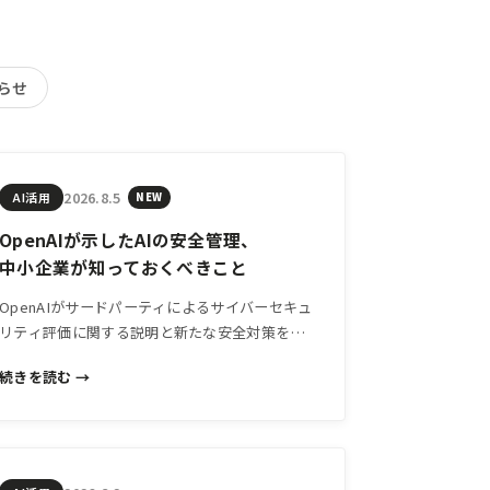
らせ
2026.8.5
AI活用
NEW
OpenAIが示したAIの安全管理、
中小企業が知っておくべきこと
OpenAIがサードパーティによるサイバーセキュ
リティ評価に関する説明と新たな安全対策を公
開。AIツールを使う中小企業が「信頼できる
続きを読む →
AI」をどう見極めるか、判断軸を整理します。