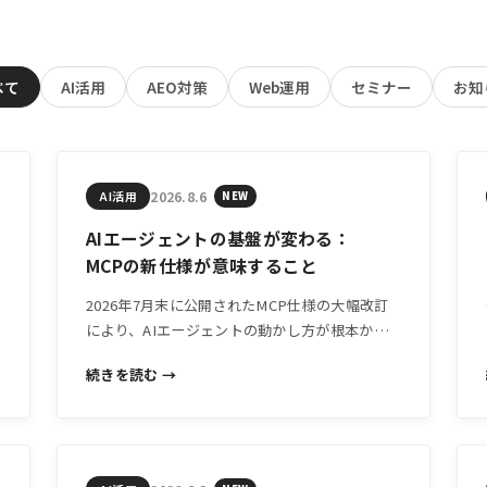
べて
AI活用
AEO対策
Web運用
セミナー
お知
2026.8.6
AI活用
NEW
AIエージェントの基盤が変わる：
MCPの新仕様が意味すること
2026年7月末に公開されたMCP仕様の大幅改訂
により、AIエージェントの動かし方が根本から
変わりつつあります。技術の詳細より「経営へ
続きを読む →
の影響」を中心に解説します。