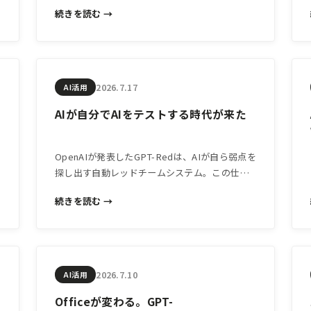
性への投資が加速していることを示しており、
続きを読む →
中小企業がAIツールを選ぶ際の視点にも影響し
ます。
2026.7.17
AI活用
AIが自分でAIをテストする時代が来た
OpenAIが発表したGPT-Redは、AIが自ら弱点を
探し出す自動レッドチームシステム。この仕組
みが示す「AIの信頼性向上」の流れは、中小企
続きを読む →
業のAI活用判断にも深く関わります。
2026.7.10
AI活用
Officeが変わる。GPT-