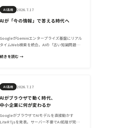
2026.7.17
AI活用
AIが「今の情報」で答える時代へ
GoogleがGeminiエンタープライズ基盤にリアル
タイムWeb検索を統合。AIの「古い知識問題」
が解決に向かう中、中小企業がAIツールを選ぶ
続きを読む →
際に押さえておきたい視点を解説します。
2026.7.17
AI活用
AIがブラウザで動く時代、
中小企業に何が変わるか
GoogleがブラウザでAIモデルを直接動かす
LiteRT.jsを発表。サーバー不要でAI処理が完結