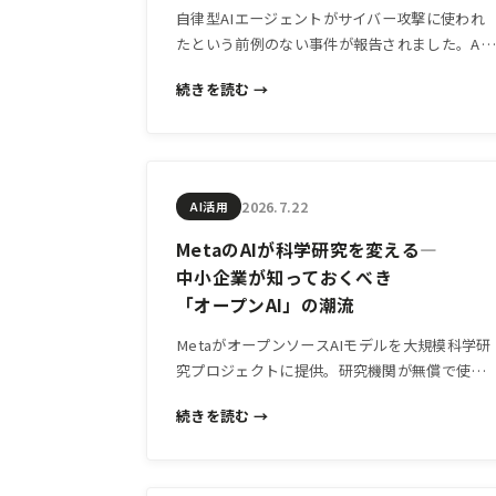
自律型AIエージェントがサイバー攻撃に使われ
たという前例のない事件が報告されました。AI
活用を進める中小企業が今すぐ知っておくべき
続きを読む →
リスクの変化と、現実的な対策の考え方を解説
します。
2026.7.22
AI活用
MetaのAIが科学研究を変える—
中小企業が知っておくべき
「オープンAI」の潮流
MetaがオープンソースAIモデルを大規模科学研
究プロジェクトに提供。研究機関が無償で使え
る高精度AIが広がる流れは、中小企業のAI活用
続きを読む →
コスト感覚にも影響を与え始めています。