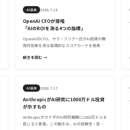
2026.7.18
AI活用
OpenAI CFOが提唱
「AIのROIを測る4つの指標」
OpenAIのCFO、サラ・フリアー氏がAI投資の費
用対効果を測る実践的なスコアカードを発表。
「有用な仕事量」「タスク成功コスト」「信頼
続きを読む →
性」「コンピュート収益性」の4指標は、中小企
業がAIツールの導入効果を判断する際にも応用
できる考え方です。
2026.7.17
AI活用
AnthropicがAI研究に1000万ドル投資
が示すもの
AnthropicがカナダのAI研究機関に1000万ドルを
投じると発表。この動きは、AIの信頼性・安全