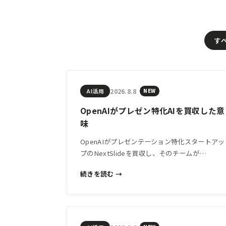
す
2026.8.8
AI活用
NEW
OpenAIがプレゼン特化AIを買収した意
味
OpenAIがプレゼンテーション特化スタートアッ
プのNextSlideを買収し、そのチームが
ChatGPT開発に合流。この動きは、AIが「文章
続きを読む →
生成」から「資料作成」へと本格的に踏み込む
転換点を示しています。中小企業の資料づくり
にどう影響するか解説します。